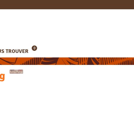
0
S TROUVER
0g