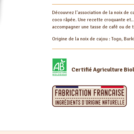
de
Découvrez l’association de la noix de 
cajou
coco râpée. Une recette croquante et…
Pralinée
accompagner une tasse de café ou de t
et
noix
Origine de la noix de cajou : Togo, Bur
de
coco
Certifié Agriculture Bio