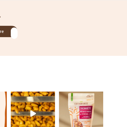
?
ore