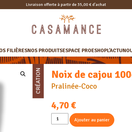
Livraison offerte à partir de 35,00 € d'achat
OS FILIÈRES
NOS PRODUITS
ESPACE PRO
ESHOP
L’ACTU
NOU
CRÉATION
Noix de cajou 10
Pralinée-Coco
4,70
€
quantité
Ajouter au panier
de
Noix