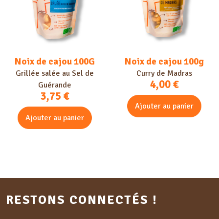
Noix de cajou 100G
Noix de cajou 100g
Grillée salée au Sel de
Curry de Madras
4,00
€
Guérande
3,75
€
Ajouter au panier
Ajouter au panier
RESTONS CONNECTÉS !