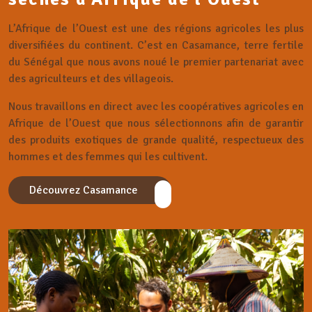
L’Afrique de l’Ouest est une des régions agricoles les plus
diversifiées du continent. C’est en Casamance, terre fertile
du Sénégal que nous avons noué le premier partenariat avec
des agriculteurs et des villageois.
Nous travaillons en direct avec les coopératives agricoles en
Afrique de l’Ouest que nous sélectionnons afin de garantir
des produits exotiques de grande qualité, respectueux des
hommes et des femmes qui les cultivent.
Découvrez Casamance