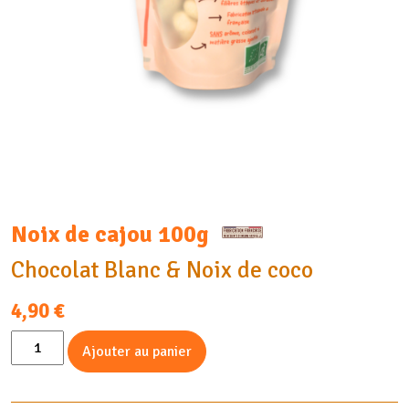
Noix de cajou 100g
Chocolat Blanc & Noix de coco
4,90
€
quantité
Ajouter au panier
de
Noix
de