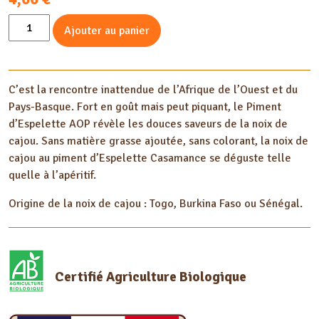
quantité
Ajouter au panier
de
Noix
de
C’est la rencontre inattendue de l’Afrique de l’Ouest et du
cajou
Pays-Basque. Fort en goût mais peut piquant, le Piment
au
d’Espelette AOP révèle les douces saveurs de la noix de
Piment
cajou. Sans matière grasse ajoutée, sans colorant, la noix de
d'Espelette
cajou au piment d’Espelette Casamance se déguste telle
100G
quelle à l’apéritif.
Origine de la noix de cajou : Togo, Burkina Faso ou Sénégal.
Certifié Agriculture Biologique