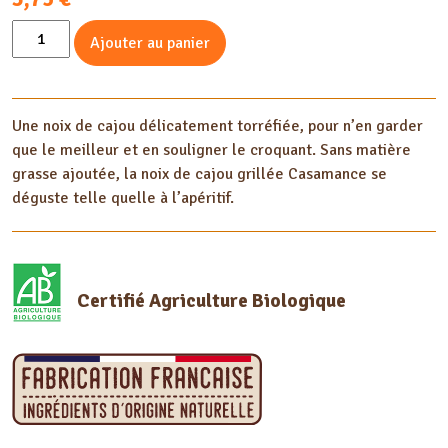
quantité
Ajouter au panier
de
Noix
de
Une noix de cajou délicatement torréfiée, pour n’en garder
cajou
que le meilleur et en souligner le croquant. Sans matière
Grillée
grasse ajoutée, la noix de cajou grillée Casamance se
non
déguste telle quelle à l’apéritif.
salée
100G
Certifié Agriculture Biologique